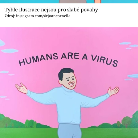
Sex a vztahy
Tyhle ilustrace nejsou pro slabé povahy
Videa
Zdroj: instagram.com/sirjoancornella
Sledujte prima+
Přihlášení
Sledujte nás