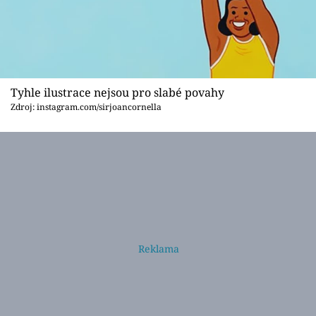
Tyhle ilustrace nejsou pro slabé povahy
Zdroj: instagram.com/sirjoancornella