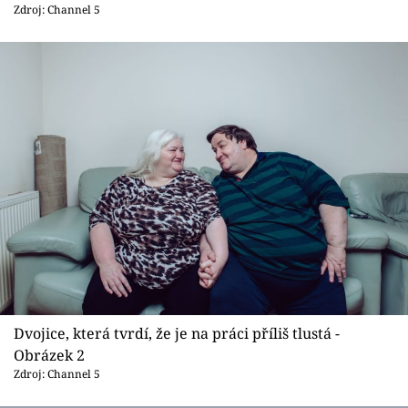
Sex a vztahy
Zdroj: Channel 5
Videa
Sledujte prima+
Přihlášení
Sledujte nás
Dvojice, která tvrdí, že je na práci příliš tlustá -
Obrázek 2
Zdroj: Channel 5