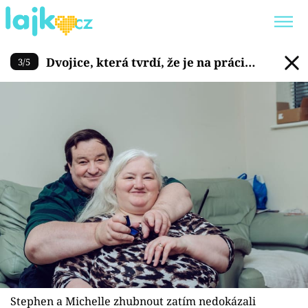
Dvojice, která tvrdí, že je na p
Dvojice, která tvrdí, že je na práci
3
/
5
Trendy:
KARLOS VÉMOLA
ONLYFANS
příliš tlustá
SHOPAHOLICADEL
CLASH OF THE STARS
Témata
Showbyznys
Youtubeři
Virály
Stephen a Michelle zhubnout zatím nedokázali