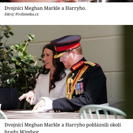
Sex a vztahy
Dvojníci Meghan Markle a Harryho.
Zdroj: Profimedia.cz
Videa
Sledujte prima+
Přihlášení
Sledujte nás
Dvojníci Meghan Markle a Harryho pobláznili okolí
hradu Windsor.