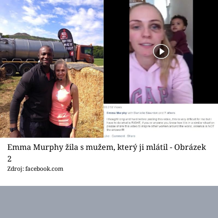
Sex a vztahy
Videa
Sledujte prima+
Přihlášení
Sledujte nás
Emma Murphy žila s mužem, který ji mlátil - Obrázek
2
Zdroj: facebook.com