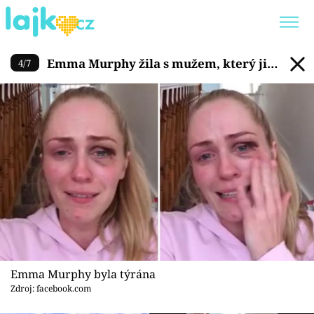
Emma Murphy žila s mužem, k
Emma Murphy žila s mužem, který ji
4
/
7
Trendy:
KARLOS VÉMOLA
ONLYFANS
mlátil
SHOPAHOLICADEL
CLASH OF THE STARS
Témata
Showbyznys
Youtubeři
Emma Murphy byla týrána
Virály
Zdroj: facebook.com