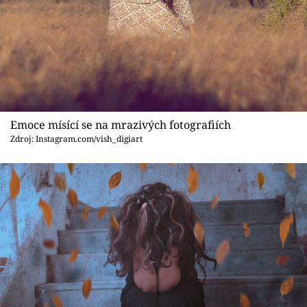
Sex a vztahy
Videa
Sledujte prima+
Přihlášení
Emoce mísící se na mrazivých fotografiích
Zdroj: Instagram.com/vish_digiart
Sledujte nás