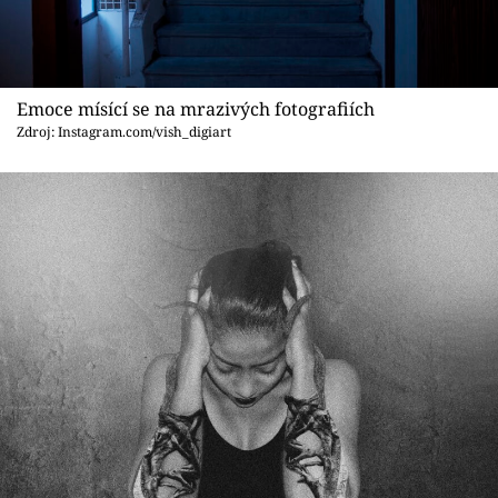
Emoce mísící se na mrazivých fotografiích
Zdroj: Instagram.com/vish_digiart