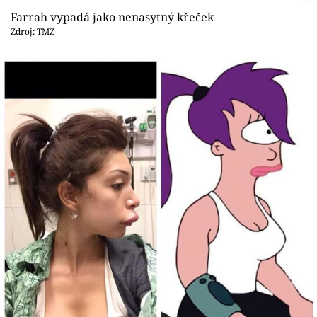
Sex a vztahy
Farrah vypadá jako nenasytný křeček
Zdroj: TMZ
Videa
Sledujte prima+
Přihlášení
Sledujte nás