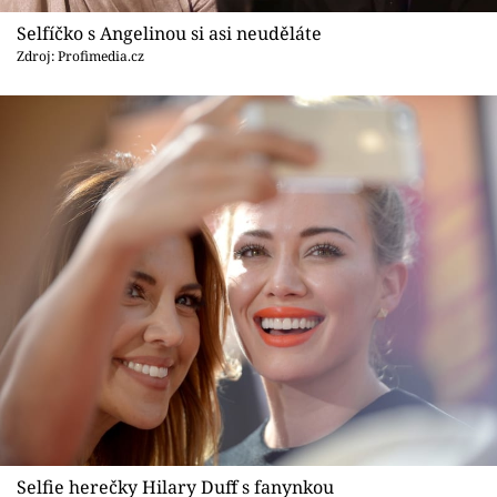
Sex a vztahy
Selfíčko s Angelinou si asi neuděláte
Videa
Zdroj: Profimedia.cz
Sledujte prima+
Přihlášení
Sledujte nás
Selfie herečky Hilary Duff s fanynkou