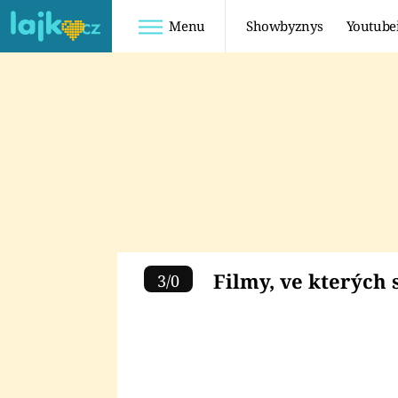
Menu
Showbyznys
Youtube
Youtuberky
Youtubeři
SHOPAHOLICADEL
FATTYPILLOW
ANNA ŠULC
FREESCOOT
SUGAR DENNY
ADAM KAJUMI
LADUŠKA
TADEÁŠ KUBĚNKA
Filmy, ve který
Filmy, ve kterých 
3
/
0
DOMINIKA
DATEL
MYSLIVCOVÁ