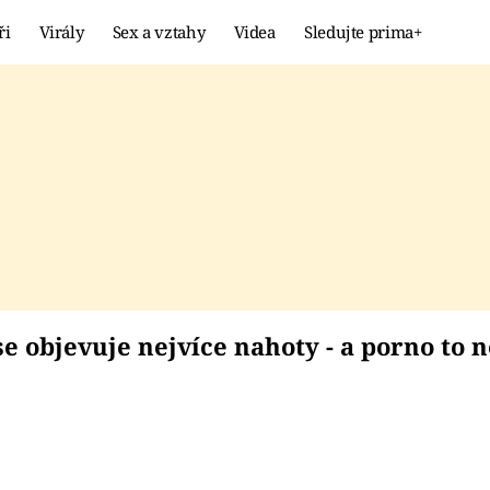
ři
Virály
Sex a vztahy
Videa
Sledujte prima+
Showbyznys
Extrém
VIRÁLY
KURIOZITY
VIDEA
KVÍZY
ch se objevuje nejvíc
se objevuje nejvíce nahoty - a porno to 