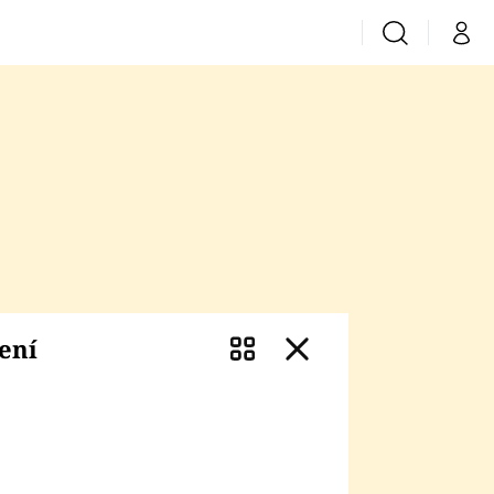
Vyhledávání
Můj 
Prima+
CNN Prima News
Prima Fresh
Prima Living
e nahoty - a porno to 
není
Prima Zoom
Prima Lajk
Sledujte nás