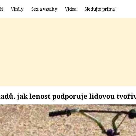
ři
Virály
Sex a vztahy
Videa
Sledujte prima+
Showbyznys
Extrém
VIRÁLY
KURIOZITY
VIDEA
KVÍZY
íkladů, jak lenost po
adů, jak lenost podporuje lidovou tvoři