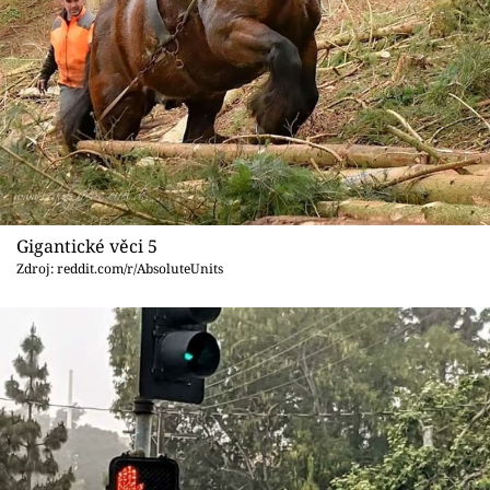
Gigantické věci 5
Zdroj: reddit.com/r/AbsoluteUnits