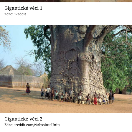
Sex a vztahy
Gigantické věci 1
Zdroj: Reddit
Videa
Sledujte prima+
Přihlášení
Sledujte nás
Gigantické věci 2
Zdroj: reddit.com/r/AbsoluteUnits