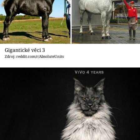
Gigantické věci 3
Zdroj: reddit.com/r/AbsoluteUnits