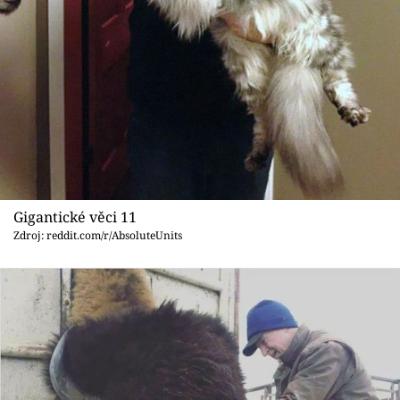
Gigantické věci 11
Zdroj: reddit.com/r/AbsoluteUnits