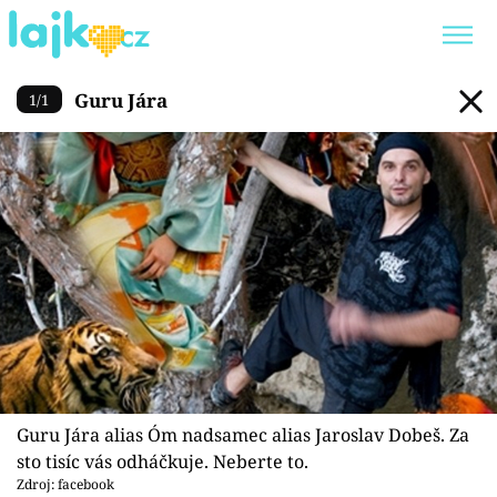
Guru Jára
Guru Jára
1
/
1
Trendy:
KARLOS VÉMOLA
ONLYFANS
SHOPAHOLICADEL
CLASH OF THE STARS
Témata
Showbyznys
Youtubeři
Guru Jára alias Óm nadsamec alias Jaroslav Dobeš. Za
Virály
sto tisíc vás odháčkuje. Neberte to.
Zdroj: facebook