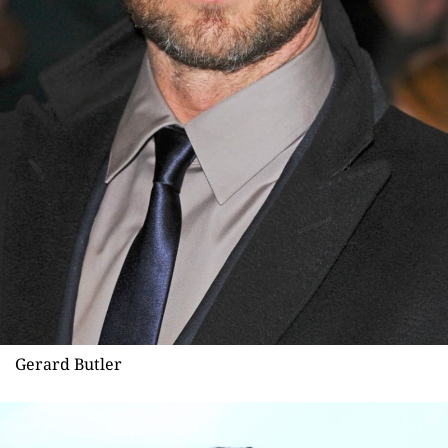
Sex a vztahy
Videa
Sledujte prima+
Přihlášení
Sledujte nás
Gerard Butler