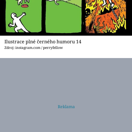
Ilustrace plné černého humoru 14
Zdroj: instagram.com / perryfellow