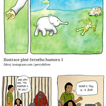
Sex a vztahy
Videa
Sledujte prima+
Přihlášení
Sledujte nás
Ilustrace plné černého humoru 1
Zdroj: instagram.com / perryfellow