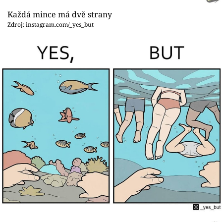
Každá mince má dvě strany
Zdroj: instagram.com/_yes_but