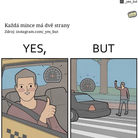
Sex a vztahy
Videa
Každá mince má dvě strany
Sledujte prima+
Zdroj: instagram.com/_yes_but
Přihlášení
Sledujte nás