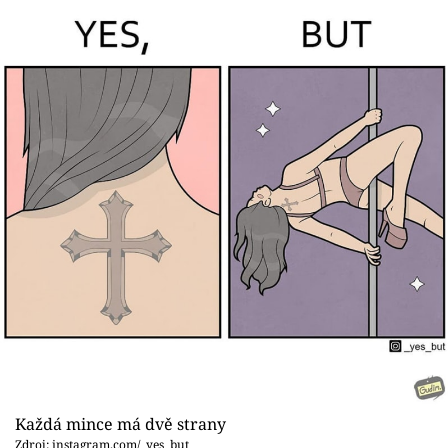
Každá mince má dvě strany
Zdroj: instagram.com/_yes_but