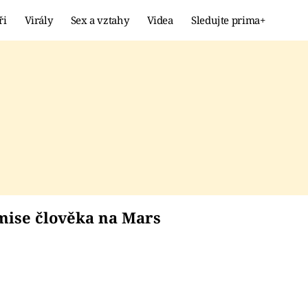
ři
Virály
Sex a vztahy
Videa
Sledujte prima+
Showbyznys
Extrém
VIRÁLY
KURIOZITY
VIDEA
KVÍZY
at mise člověka na M
mise člověka na Mars