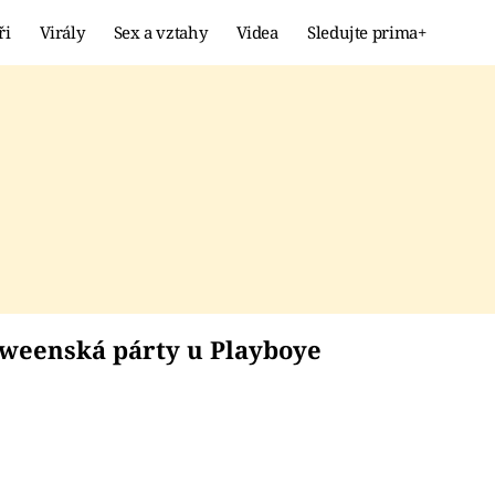
ři
Virály
Sex a vztahy
Videa
Sledujte prima+
Showbyznys
Extrém
VIRÁLY
KURIOZITY
VIDEA
KVÍZY
alloweenská párty u 
oweenská párty u Playboye