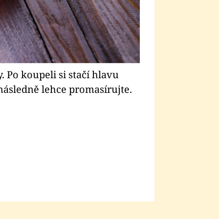
Po koupeli si stačí hlavu
Jablečný ocet
následně lehce promasírujte.
opláchnout hr