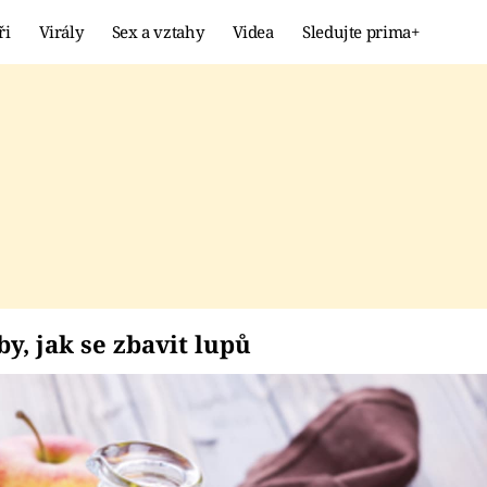
ři
Virály
Sex a vztahy
Videa
Sledujte prima+
Showbyznys
Extrém
VIRÁLY
KURIOZITY
VIDEA
KVÍZY
soby, jak se zbavit l
, jak se zbavit lupů