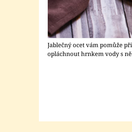
tačí hlavu
Jablečný ocet vám pomůže při 
romasírujte.
opláchnout hrnkem vody s něk