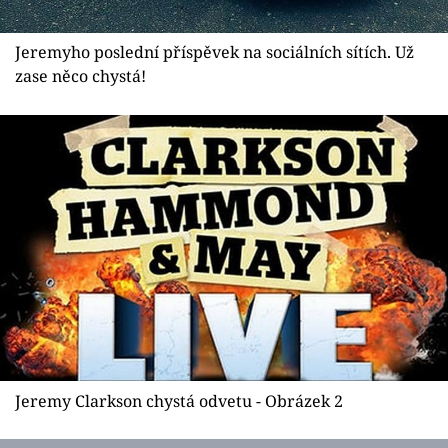
Sex a vztahy
Videa
Jeremyho poslední příspěvek na sociálních sítích. Už
zase něco chystá!
Sledujte prima+
Přihlášení
Sledujte nás
Jeremy Clarkson chystá odvetu - Obrázek 2