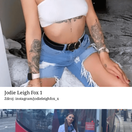
Sex a vztahy
Videa
Sledujte prima+
Přihlášení
Sledujte nás
Jodie Leigh Fox 1
Zdroj: instagram/jodieleighfox_x