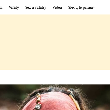
ři
Virály
Sex a vztahy
Videa
Sledujte prima+
Extrém
KURIOZITY
KVÍZY
iják