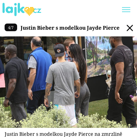
Justin Bieber s modelkou Jay
Justin Bieber s modelkou Jayde Pierce
4
/
7
Trendy:
KARLOS VÉMOLA
ONLYFANS
SHOPAHOLICADEL
CLASH OF THE STARS
Témata
Showbyznys
Youtubeři
Virály
Justin Bieber s modelkou Jayde Pierce na zmrzlině