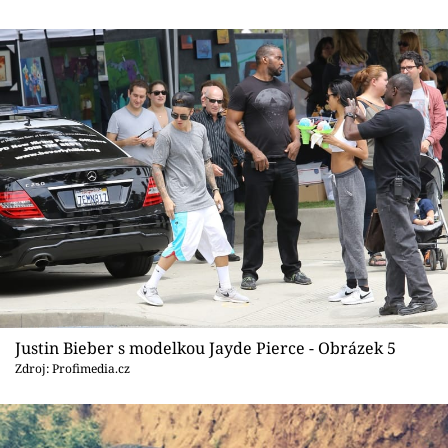
Justin Bieber s modelkou Jayde Pierce - Obrázek 5
Zdroj: Profimedia.cz