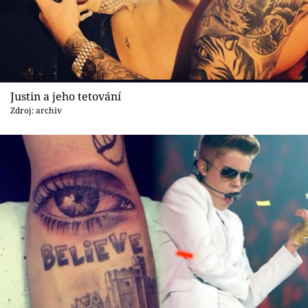
Sex a vztahy
Videa
Sledujte prima+
Justin a jeho tetování
Přihlášení
Zdroj: archiv
Sledujte nás