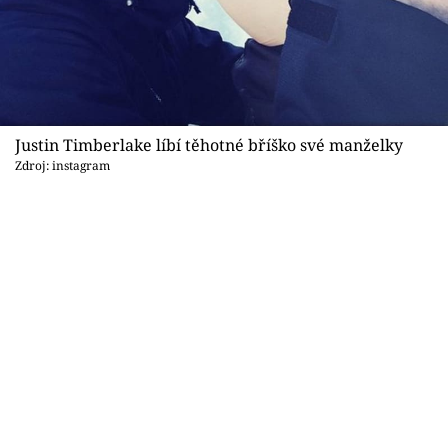
Sex a vztahy
Videa
Sledujte prima+
Justin Timberlake líbí těhotné bříško své manželky
Přihlášení
Zdroj: instagram
Sledujte nás