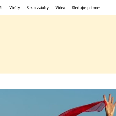
ři
Virály
Sex a vztahy
Videa
Sledujte prima+
Showbyznys
Extrém
VIRÁLY
KURIOZITY
VIDEA
KVÍZY