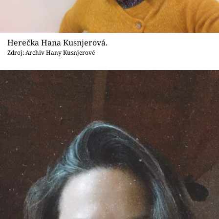
Herečka Hana Kusnjerová.
Zdroj: Archiv Hany Kusnjerové