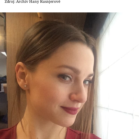
Zdroj: Archiv Hany Kusnjerové