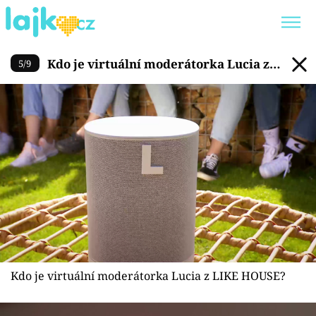
Kdo je virtuální moderátork
Kdo je virtuální moderátorka Lucia z
5
/
9
Trendy:
KARLOS VÉMOLA
ONLYFANS
LIKE HOUSE?
SHOPAHOLICADEL
CLASH OF THE STARS
Témata
Showbyznys
Youtubeři
Kdo je virtuální moderátorka Lucia z LIKE HOUSE?
Virály