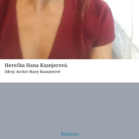
Herečka Hana Kusnjerová.
Zdroj: Archiv Hany Kusnjerové