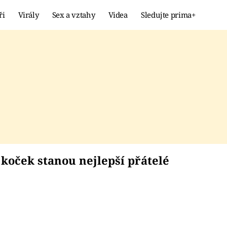
ři
Virály
Sex a vztahy
Videa
Sledujte prima+
Showbyznys
Extrém
VIRÁLY
KURIOZITY
VIDEA
KVÍZY
ů a koček stanou nejl
 koček stanou nejlepší přátelé