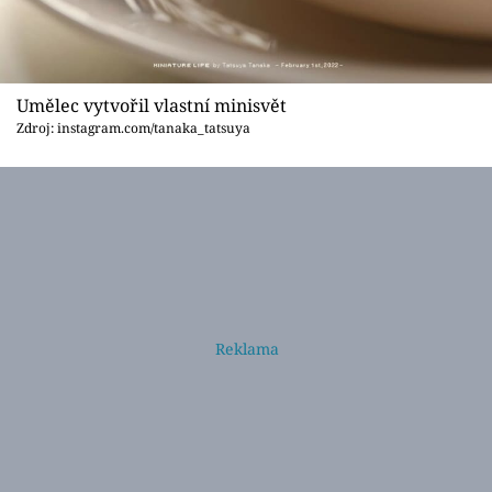
Umělec vytvořil vlastní minisvět
Zdroj: instagram.com/tanaka_tatsuya