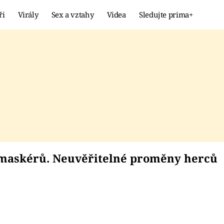
ři
Virály
Sex a vztahy
Videa
Sledujte prima+
Showbyznys
Extrém
VIRÁLY
KURIOZITY
VIDEA
KVÍZY
ých maskérů. Neuvěři
 maskérů. Neuvěřitelné proměny herců