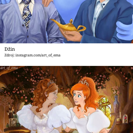
Sex a vztahy
Videa
Sledujte prima+
Přihlášení
Džin
Zdroj: instagram.com/art_of_ema
Sledujte nás