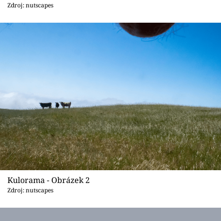
Sex a vztahy
Zdroj: nutscapes
Videa
Sledujte prima+
Přihlášení
Sledujte nás
Kulorama - Obrázek 2
Zdroj: nutscapes