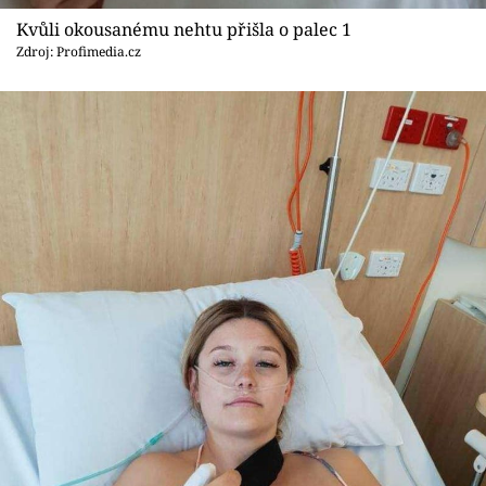
Sex a vztahy
Kvůli okousanému nehtu přišla o palec 1
Zdroj: Profimedia.cz
Videa
Sledujte prima+
Přihlášení
Sledujte nás