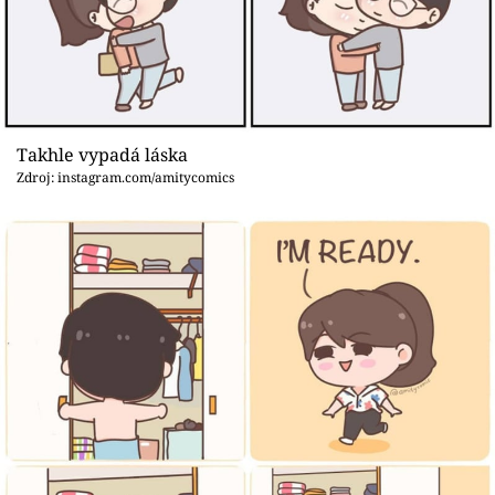
Sex a vztahy
Videa
Sledujte prima+
Takhle vypadá láska
Přihlášení
Zdroj: instagram.com/amitycomics
Sledujte nás