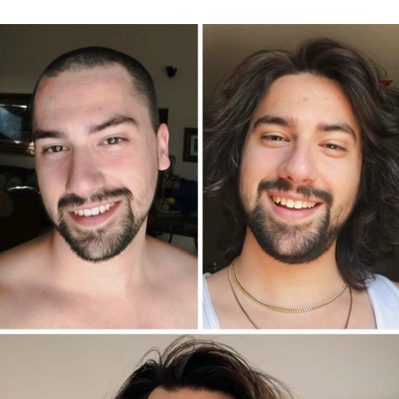
Sex a vztahy
Videa
Sledujte prima+
Přihlášení
Sledujte nás