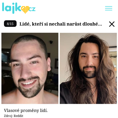
Lidé, kteří si nechali narůst 
Lidé, kteří si nechali narůst dlouhé
8
/
15
Trendy:
KARLOS VÉMOLA
ONLYFANS
vlasy
SHOPAHOLICADEL
CLASH OF THE STARS
Témata
Showbyznys
Youtubeři
Virály
Vlasové proměny lidí.
Zdroj: Reddit