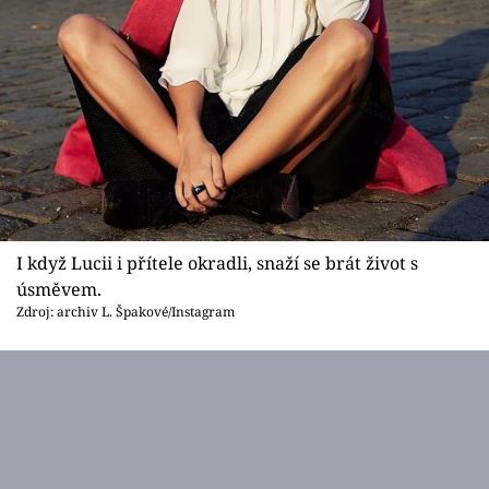
I když Lucii i přítele okradli, snaží se brát život s
úsměvem.
Zdroj: archiv L. Špakové/Instagram