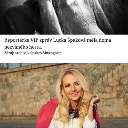
Sex a vztahy
Videa
Sledujte prima+
Reportérka VIP zpráv Lucka Špaková měla doma
Přihlášení
nezvaného hosta.
Zdroj: archiv L. Špakové/Instagram
Sledujte nás