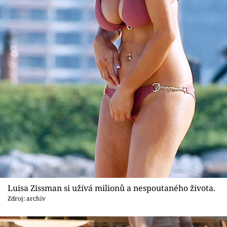
Sex a vztahy
Videa
Sledujte prima+
Přihlášení
Sledujte nás
Luisa Zissman si užívá milionů a nespoutaného života.
Zdroj: archiv