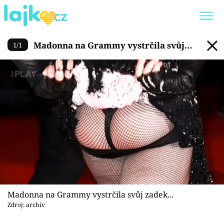
Madonna na Grammy vystrčila
Madonna na Grammy vystrčila svůj
1
/
1
Trendy:
KARLOS VÉMOLA
ONLYFANS
zadek...
SHOPAHOLICADEL
CLASH OF THE STARS
Témata
Showbyznys
Youtubeři
Madonna na Grammy vystrčila svůj zadek...
Virály
Zdroj: archiv