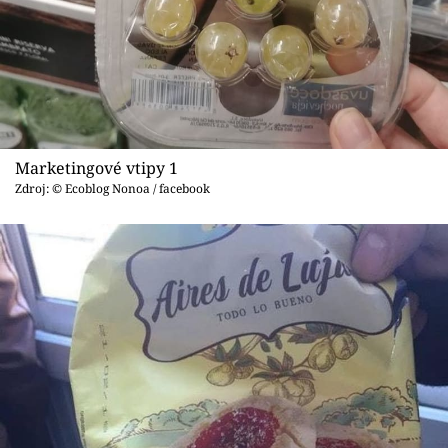
Sex a vztahy
Videa
Sledujte prima+
Přihlášení
Marketingové vtipy 1
Zdroj: © Ecoblog Nonoa / facebook
Sledujte nás