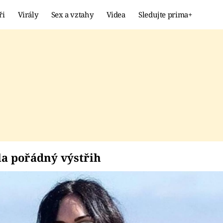
ři
Virály
Sex a vztahy
Videa
Sledujte prima+
Showbyznys
Extrém
VIRÁLY
KURIOZITY
VIDEA
KVÍZY
zala pořádný výstřih
a pořádný výstřih