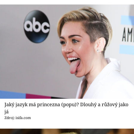
Jaký jazyk má princezna (popu)? Dlouhý a růžový jako
já
Zdroj: isifa.com