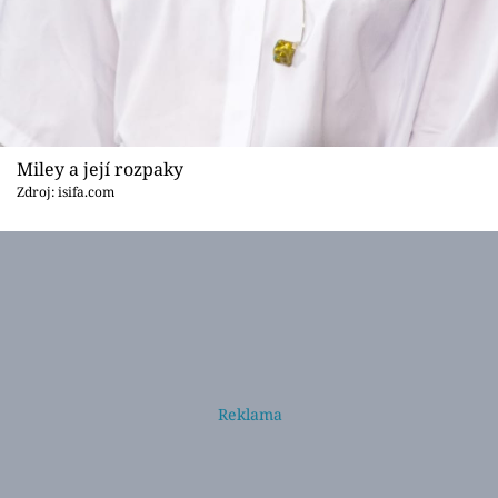
Miley a její rozpaky
Zdroj: isifa.com