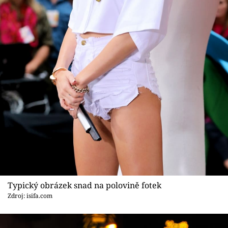
Sex a vztahy
Videa
Sledujte prima+
Přihlášení
Sledujte nás
Typický obrázek snad na polovině fotek
Zdroj: isifa.com