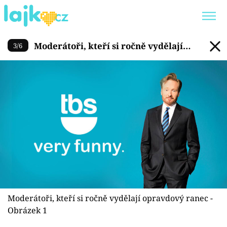
Moderátoři, kteří si ročně vy
Moderátoři, kteří si ročně vydělají
3
/
6
Trendy:
KARLOS VÉMOLA
ONLYFANS
opravdový ranec
SHOPAHOLICADEL
CLASH OF THE STARS
Témata
Showbyznys
Youtubeři
Moderátoři, kteří si ročně vydělají opravdový ranec -
Virály
Obrázek 1