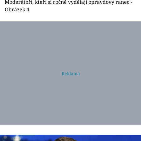
Moderátoři, kteří si ročně vydělají opravdový ranec -
Obrázek 4