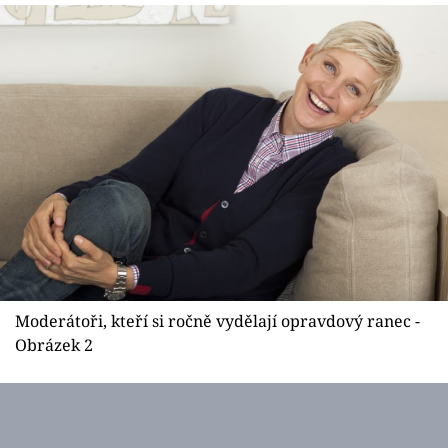
Sex a vztahy
Videa
Sledujte prima+
Přihlášení
Sledujte nás
Moderátoři, kteří si ročně vydělají opravdový ranec -
Obrázek 2