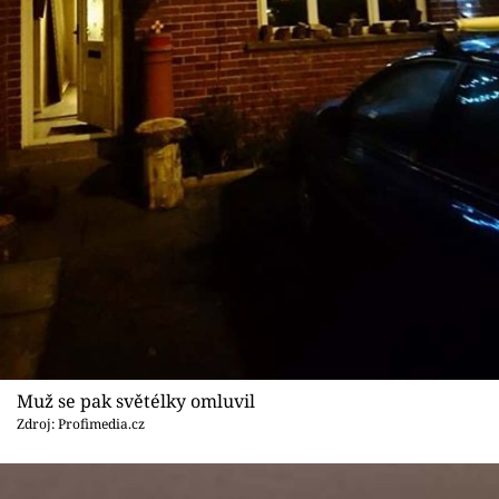
Muž se pak světélky omluvil
Zdroj: Profimedia.cz