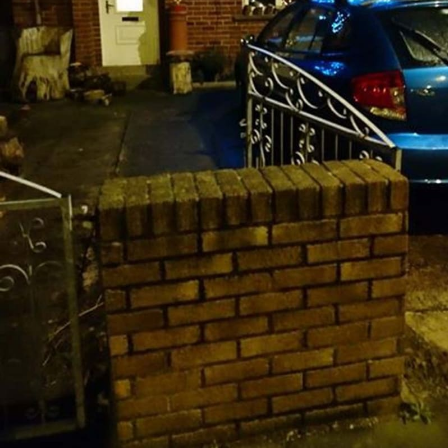
Sex a vztahy
Videa
Sledujte prima+
Přihlášení
Sledujte nás