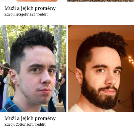
Sex a vztahy
Muži a jejich proměny
Zdroj: letsgoknarf / reddit
Videa
Sledujte prima+
Přihlášení
Sledujte nás
Muži a jejich proměny
Zdroj: Cottonsoft / reddit