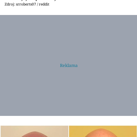
Zdroj: srroberts07 / reddit