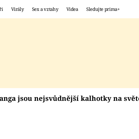
ři
Virály
Sex a vztahy
Videa
Sledujte prima+
Showbyznys
Extrém
VIRÁLY
KURIOZITY
VIDEA
KVÍZY
, že tanga jsou nejsvů
e tanga jsou nejsvůdnější kalhotky na svě