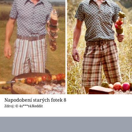
Napodobení starých fotek 8
Zdroj: © 4s***t4/Reddit