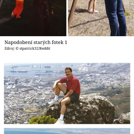
Sex a vztahy
Videa
Sledujte prima+
Napodobení starých fotek 1
Přihlášení
Zdroj: © stpatrick32/Reddit
Sledujte nás