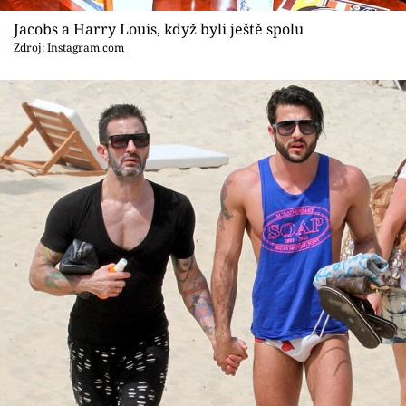
Sex a vztahy
Jacobs a Harry Louis, když byli ještě spolu
Videa
Zdroj: Instagram.com
Sledujte prima+
Přihlášení
Sledujte nás