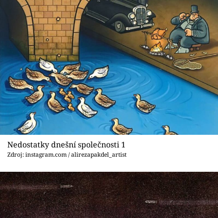
Sex a vztahy
Videa
Sledujte prima+
Přihlášení
Sledujte nás
Nedostatky dnešní společnosti 1
Zdroj: instagram.com / alirezapakdel_artist