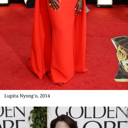
Sex a vztahy
Videa
Sledujte prima+
Přihlášení
Sledujte nás
Lupita Nyong'o, 2014