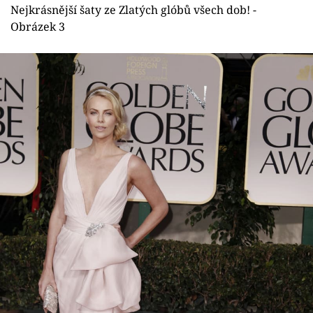
Nejkrásnější šaty ze Zlatých glóbů všech dob! -
Obrázek 3