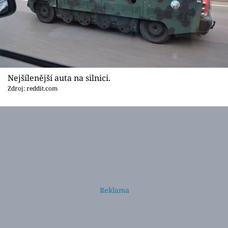
Nejšílenější auta na silnici.
Zdroj: reddit.com