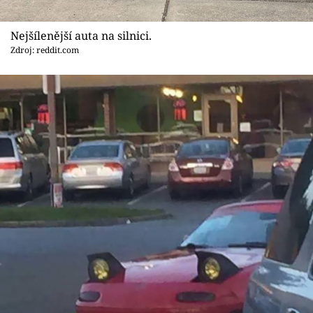
Sex a vztahy
Nejšílenější auta na silnici.
Videa
Zdroj: reddit.com
Sledujte prima+
Přihlášení
Sledujte nás