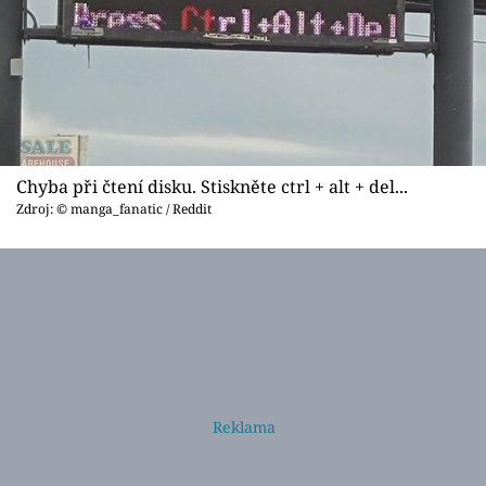
Chyba při čtení disku. Stiskněte ctrl + alt + del...
Zdroj: © manga_fanatic / Reddit