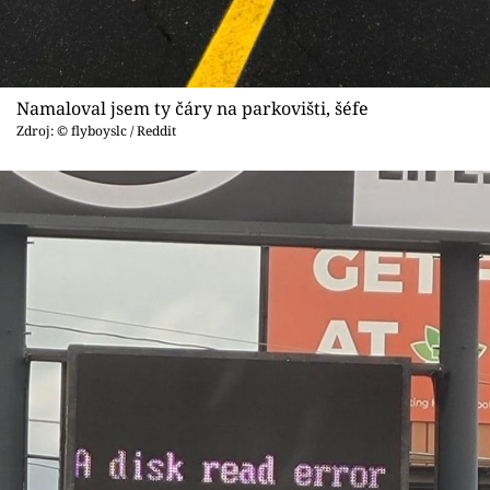
Namaloval jsem ty čáry na parkovišti, šéfe
Zdroj: © flyboyslc / Reddit