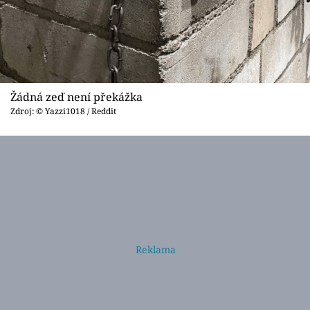
Žádná zeď není překážka
Zdroj: © Yazzi1018 / Reddit