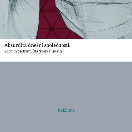
Absurdita dnešní společnosti.
Zdroj: Spectrum/Ūla Šveikauskaitė