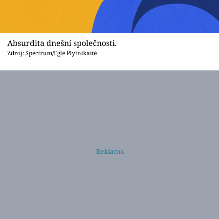
Absurdita dnešní společnosti.
Zdroj: Spectrum/Eglė Plytnikaitė