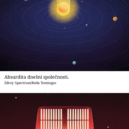
Sex a vztahy
Videa
Sledujte prima+
Přihlášení
Sledujte nás
Absurdita dnešní společnosti.
Zdroj: Spectrum/Reda Tomingas